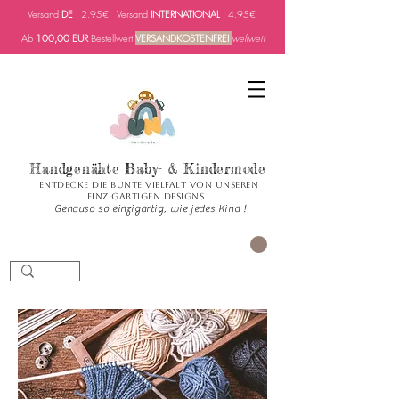
Versand
DE
: 2.95€ Versand
INTERNATIONAL
: 4.95€
Ab
100,00 EUR
Bestellwert
VERSANDKOSTENFREI
weltweit
Handgenähte Baby- & Kindermode
Entdecke die bunte Vielfalt von unseren
einzigartigen Designs.
Genauso so einzigartig, wie jedes Kind !
Carrito