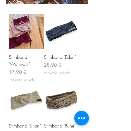
Stirnband
Stirnband "Eden"
"Wollwalk"
Precio
28,90 €
Precio
17,90 €
Impuesto incluido
Impuesto incluido
Stirnband "Lilian"
Stirnband "Rune"