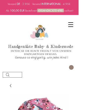
Versand
DE
: 2.95€ Versand
INTERNATIONAL
: 4.95€
Ab
100,00 EUR
Bestellwert
VERSANDKOSTENFREI
weltweit
Handgenähte Baby- & Kindermode
Entdecke die bunte Vielfalt von unseren
einzigartigen Designs.
Genauso so einzigartig, wie jedes Kind !
Carrito