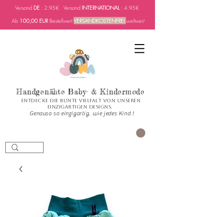
Versand
DE
: 2.95€ Versand
INTERNATIONAL
: 4.95€
Ab
100,00 EUR
Bestellwert
VERSANDKOSTENFREI
weltweit
Handgenähte Baby- & Kindermode
Entdecke die bunte Vielfalt von unseren
einzigartigen Designs.
Genauso so einzigartig, wie jedes Kind !
Carrito