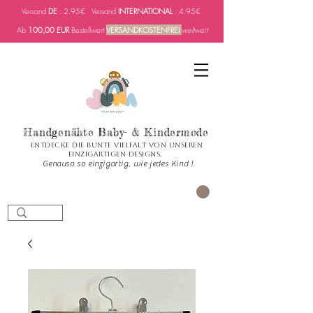
Versand
DE
: 2.95€ Versand
INTERNATIONAL
: 4.95€
Ab
100,00 EUR
Bestellwert
VERSANDKOSTENFREI
weltweit
Handgenähte Baby- & Kindermode
Entdecke die bunte Vielfalt von unseren
einzigartigen Designs.
Genauso so einzigartig, wie jedes Kind !
Carrito