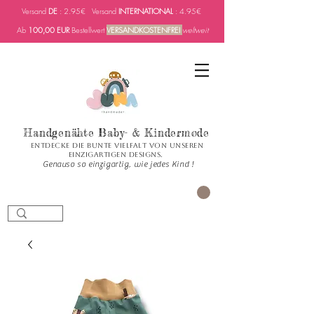
Versand
DE
: 2.95€ Versand
INTERNATIONAL
: 4.95€
Ab
100,00 EUR
Bestellwert
VERSANDKOSTENFREI
weltweit
Handgenähte Baby- & Kindermode
Entdecke die bunte Vielfalt von unseren
einzigartigen Designs.
Genauso so einzigartig, wie jedes Kind !
Carrito