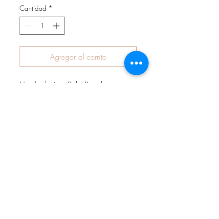
Cantidad
*
Agregar al carrito
Handgefertigte Baby-Pumphose aus
hochwertigem Baumwolljersey (95%
Baumwolle, 5% Elasthan) mit hohem
Bündchen zum Schutz des Rückens
Ihres Kindes. Die Hose ist weit
geschnitten, hat keine Seitennähte und
ermöglicht somit absolute
Bewegungsfreiheit.Wahlweise kann
die Hose mit Teddyplüsch (Innenfutter)
vernäht werden und somit ohne
Bedenken in der kalten Jahreszeit -
ohne Strumpfhose - getragen