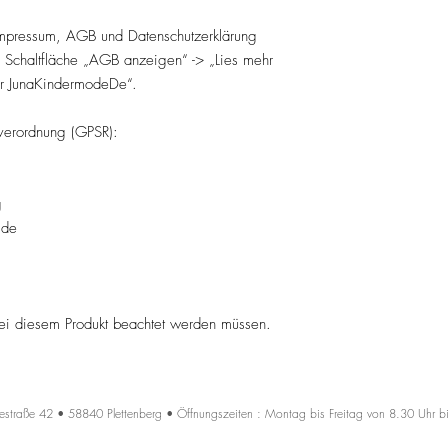
Impressum, AGB und Datenschutzerklärung
n Schaltfläche „AGB anzeigen“ -> „Lies mehr
r JunaKindermodeDe“.
verordnung (GPSR):
g
.de
 bei diesem Produkt beachtet werden müssen.
estraße 42 • 58840 Plettenberg • Öffnungszeiten : Montag bis Freitag von 8.30 Uhr b