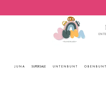
Ent
J U N A
SUPERSALE
U N T E N B U N T
O B E N B U N T