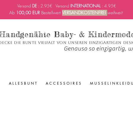
Versand
DE
: 2.95€ Versand
INTERNATIONAL
: 4.95€
Ab
100,00 EUR
Bestellwert
VERSANDKOSTENFREI
weltweit
Handgenähte Baby- & Kindermod
decke die bunte Vielfalt von unseren einzigartigen Des
Genauso so einzigartig, wi
A L L E S B U N T
A C C E S S O I R E S
M U S S E L I N K L E I D