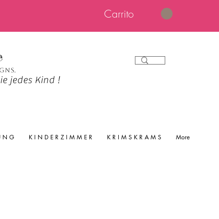
Carrito
e
igns.
e jedes Kind !
 U N G
K I N D E R Z I M M E R
K R I M S K R A M S
More