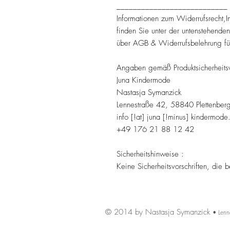
___________________________
Informationen zum Widerrufsrecht,
finden Sie unter der untenstehende
über AGB & Widerrufsbelehrung fü
Angaben gemäß Produktsicherheits
Juna Kindermode
Nastasja Symanzick
Lennestraße 42, 58840 Plettenber
info [!at] juna [!minus] kindermode
+49 176 21 88 12 42
Sicherheitshinweise :
Keine Sicherheitsvorschriften, die
© 2014 by Nastasja Symanzick
• Lenn