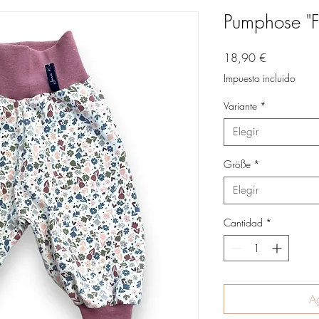
Pumphose 
Precio
18,90 €
Impuesto incluido
Variante
*
Elegir
Größe
*
Elegir
Cantidad
*
Ag