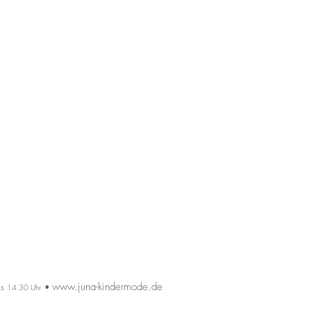
www.juna-kindermode.de
is
•
14.30 Uhr