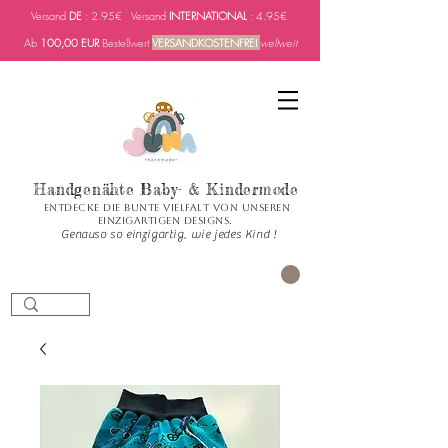
Versand
DE
: 2.95€ Versand
INTERNATIONAL
: 4.95€
Ab
100,00 EUR
Bestellwert
VERSANDKOSTENFREI
weltweit
Handgenähte Baby- & Kindermode
Entdecke die bunte Vielfalt von unseren
einzigartigen Designs.
Genauso so einzigartig, wie jedes Kind !
Carrito