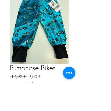
Pumphose Bikes
Precio
Precio
 19,90 € 
9,00 €
de
Impuesto incluido
oferta
Cantidad
*