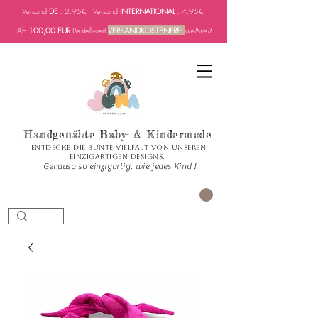
Versand
DE
: 2.95€ Versand
INTERNATIONAL
: 4.95€
Ab
100,00 EUR
Bestellwert
VERSANDKOSTENFREI
weltweit
Handgenähte Baby- & Kindermode
Entdecke die bunte Vielfalt von unseren
einzigartigen Designs.
Genauso so einzigartig, wie jedes Kind !
Carrito