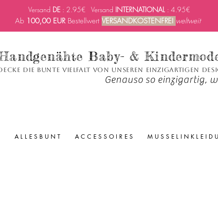
Versand
DE
: 2.95€ Versand
INTERNATIONAL
: 4.95€
Ab
100,00 EUR
Bestellwert
VERSANDKOSTENFREI
weltweit
Handgenähte Baby- & Kindermod
decke die bunte Vielfalt von unseren einzigartigen Des
Genauso so einzigartig, wi
A L L E S B U N T
A C C E S S O I R E S
M U S S E L I N K L E I D