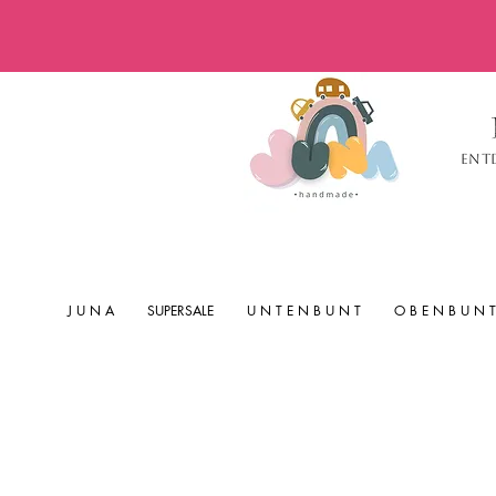
Ent
J U N A
SUPERSALE
U N T E N B U N T
O B E N B U N T