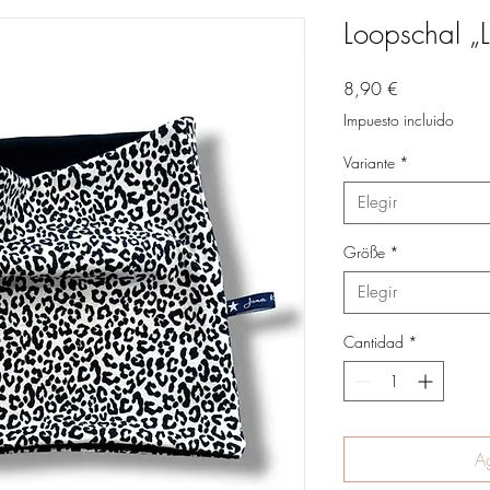
Loopschal „
Precio
8,90 €
Impuesto incluido
Variante
*
Elegir
Größe
*
Elegir
Cantidad
*
Ag