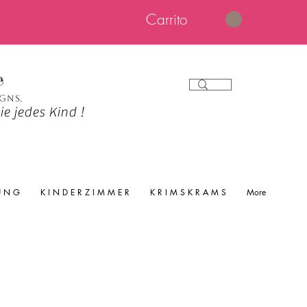
Carrito
e
igns.
e jedes Kind !
 U N G
K I N D E R Z I M M E R
K R I M S K R A M S
More