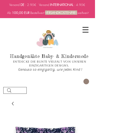
Versand
DE
: 2.95€ Versand
INTERNATIONAL
: 4.95€
Ab
100,00 EUR
Bestellwert
VERSANDKOSTENFREI
weltweit
Handgenähte Baby- & Kindermode
Entdecke die bunte Vielfalt von unseren
einzigartigen Designs.
Genauso so einzigartig, wie jedes Kind !
Carrito