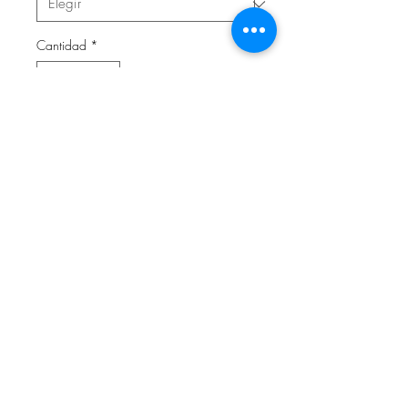
Cantidad
*
Agregar al carrito
Loopschal aus hochwertigem Jersey
(95% Baumwolle, 5% Elasthan).
Doppelseitiger Jerseystoff, wahlweise
auch mit Fleece oder Teddyplüsch
unterlegt.
[Größe nach Alter]
© 2014 by Nastasja Symanzick
• Lennestraße 42 •
58840 Plettenberg • Öffnungszeiten : Montag bis Freitag von