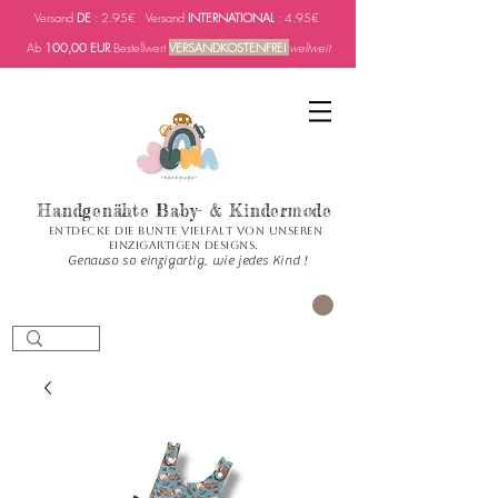
Versand
DE
: 2.95€ Versand
INTERNATIONAL
: 4.95€
Ab
100,00 EUR
Bestellwert
VERSANDKOSTENFREI
weltweit
Handgenähte Baby- & Kindermode
Entdecke die bunte Vielfalt von unseren
einzigartigen Designs.
Genauso so einzigartig, wie jedes Kind !
Carrito