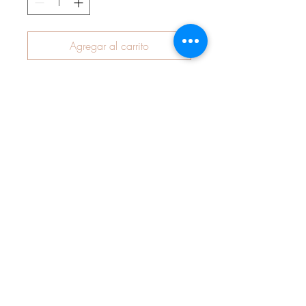
Agregar al carrito
Latzhose aus hochwertigem Jersey
(95% Baumwolle, 5% Elasthan).
Doppellagig im Brust- und
Rückenbereich verstärkt.
Im Trägerbereich mit Knöpfen 2-fach
größenverstellbar.
Die Latzhose hat für die optimalen
Passform einen seitlichen Bund
eingearbeitet und ist auch an den
Beinenden mit Bündchen verarbeitet,
sodass sie sehr lange getragen
werden kann.