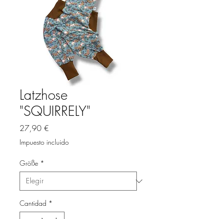
Latzhose
"SQUIRRELY"
Precio
27,90 €
Impuesto incluido
Größe
*
Cantidad
*