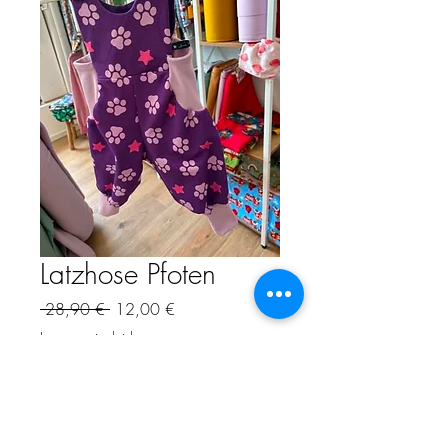
Latzhose Pfoten
Precio
Precio
 28,90 € 
12,00 €
de
Impuesto incluido
oferta
Cantidad
*