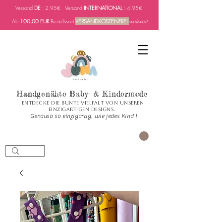
Versand
DE
: 2.95€ Versand
INTERNATIONAL
: 4.95€
Ab
100,00 EUR
Bestellwert
VERSANDKOSTENFREI
weltweit
Handgenähte Baby- & Kindermode
Entdecke die bunte Vielfalt von unseren
einzigartigen Designs.
Genauso so einzigartig, wie jedes Kind !
Carrito