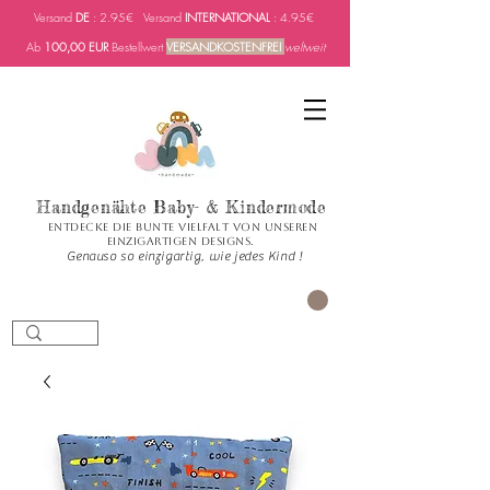
Versand
DE
: 2.95€ Versand
INTERNATIONAL
: 4.95€
Ab
100,00 EUR
Bestellwert
VERSANDKOSTENFREI
weltweit
Handgenähte Baby- & Kindermode
Entdecke die bunte Vielfalt von unseren
einzigartigen Designs.
Genauso so einzigartig, wie jedes Kind !
Carrito