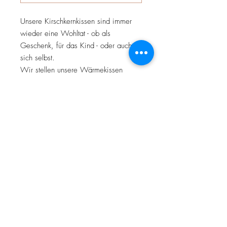
Unsere Kirschkernkissen sind immer
wieder eine Wohltat - ob als
Geschenk, für das Kind - oder auch
sich selbst.
Wir stellen unsere Wärmekissen
entweder als kleines Kissen
25x25cm, oder als dreifachgeteiltes
Nackenkissen (25x60cm) her.
Das Kissen kann im Ofen (100°C)
oder in der Mikrowelle (600W) für 2-
4 Minuten erhitzt werden.
Unsere Kirschkernkissen können
problemlos bis zu 30° Grad in der
Waschmaschine mitgewaschen
werden.