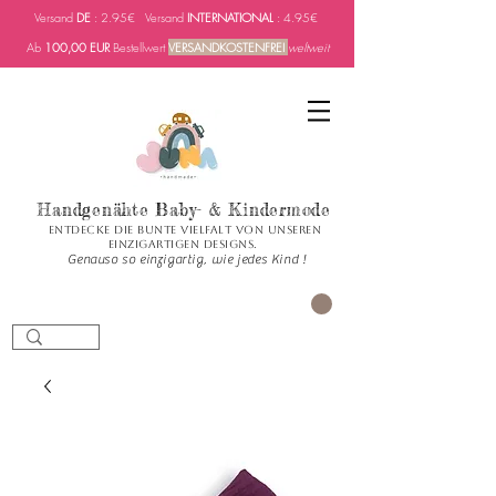
Versand
DE
: 2.95€ Versand
INTERNATIONAL
: 4.95€
Ab
100,00 EUR
Bestellwert
VERSANDKOSTENFREI
weltweit
Handgenähte Baby- & Kindermode
Entdecke die bunte Vielfalt von unseren
einzigartigen Designs.
Genauso so einzigartig, wie jedes Kind !
Carrito