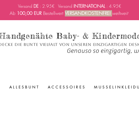
Versand
DE
: 2.95€ Versand
INTERNATIONAL
: 4.95€
Ab
100,00 EUR
Bestellwert
VERSANDKOSTENFREI
weltweit
Handgenähte Baby- & Kindermod
decke die bunte Vielfalt von unseren einzigartigen Des
Genauso so einzigartig, wi
A L L E S B U N T
A C C E S S O I R E S
M U S S E L I N K L E I D