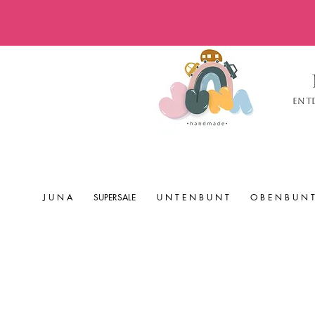
Ent
J U N A
SUPERSALE
U N T E N B U N T
O B E N B U N T