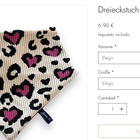
Dreieckstuch
Precio
6,90 €
Impuesto incluido
Variante
*
Elegir
Größe
*
Elegir
Cantidad
*
Ag