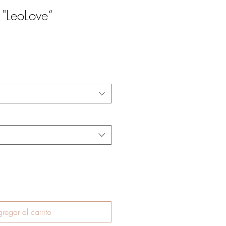
 "LeoLove“
regar al carrito