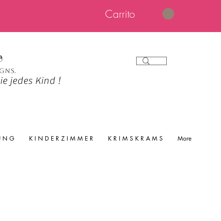
Carrito
e
igns.
e jedes Kind !
 U N G
K I N D E R Z I M M E R
K R I M S K R A M S
More