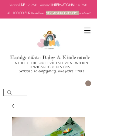
Versand
DE
: 2.95€ Versand
INTERNATIONAL
: 4.95€
Ab
100,00 EUR
Bestellwert
VERSANDKOSTENFREI
weltweit
Handgenähte Baby- & Kindermode
Entdecke die bunte Vielfalt von unseren
einzigartigen Designs.
Genauso so einzigartig, wie jedes Kind !
Carrito