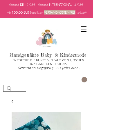
Versand
DE
: 2.95€ Versand
INTERNATIONAL
: 4.95€
Ab
100,00 EUR
Bestellwert
VERSANDKOSTENFREI
weltweit
Handgenähte Baby- & Kindermode
Entdecke die bunte Vielfalt von unseren
einzigartigen Designs.
Genauso so einzigartig, wie jedes Kind !
Carrito