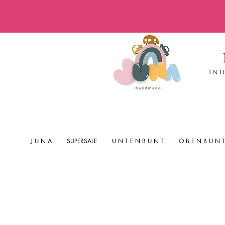
Ent
J U N A
SUPERSALE
U N T E N B U N T
O B E N B U N T