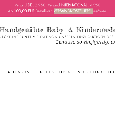
Versand
DE
: 2.95€ Versand
INTERNATIONAL
: 4.95€
Ab
100,00 EUR
Bestellwert
VERSANDKOSTENFREI
weltweit
Handgenähte Baby- & Kindermod
decke die bunte Vielfalt von unseren einzigartigen Des
Genauso so einzigartig, wi
A L L E S B U N T
A C C E S S O I R E S
M U S S E L I N K L E I D