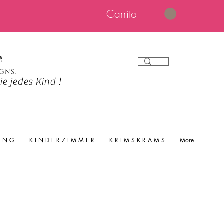
Carrito
e
igns.
e jedes Kind !
 U N G
K I N D E R Z I M M E R
K R I M S K R A M S
More