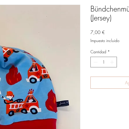
Bündchenmü
(Jersey)
Precio
7,00 €
Impuesto incluido
Cantidad
*
Ag