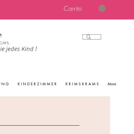
Carrito
e
igns.
e jedes Kind !
 U N G
K I N D E R Z I M M E R
K R I M S K R A M S
More