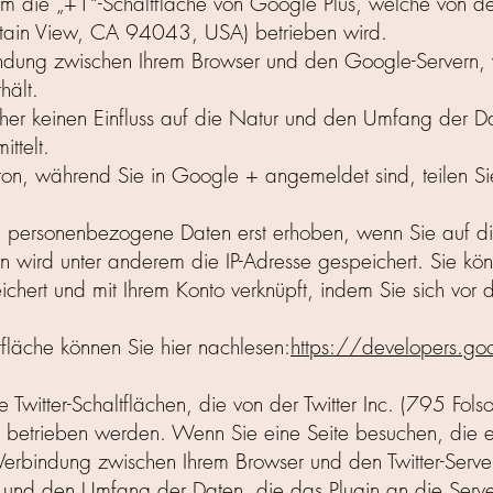
em die „+1“-Schaltfläche von Google Plus, welche von d
tain View, CA 94043, USA) betrieben wird.
rbindung zwischen Ihrem Browser und den Google-Servern,
hält.
her keinen Einfluss auf die Natur und den Umfang der Da
ttelt.
ton, während Sie in Google + angemeldet sind, teilen Sie
 personenbezogene Daten erst erhoben, wenn Sie auf die
 wird unter anderem die IP-Adresse gespeichert. Sie kön
ichert und mit Ihrem Konto verknüpft, indem Sie sich vor
tfläche können Sie hier nachlesen:
https://developers.g
 Twitter-Schaltflächen, die von der Twitter Inc. (795 Fol
etrieben werden. Wenn Sie eine Seite besuchen, die ei
te Verbindung zwischen Ihrem Browser und den Twitter-Serve
 und den Umfang der Daten, die das Plugin an die Server T