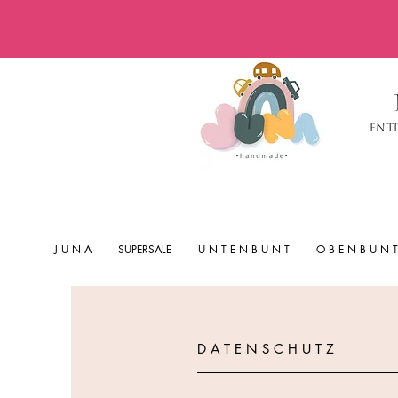
Ent
J U N A
SUPERSALE
U N T E N B U N T
O B E N B U N T
D A T E N S C H U T Z