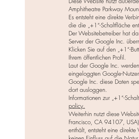
Diese Website nutzt außerd
Amphitheatre Parkway Moun
Es entsteht eine direkte Ve
die die „+1“-Schaltfläche ent
Der Websitebetreiber hat da
Server der Google Inc. übermi
Klicken Sie auf den „+1“-But
Ihrem öffentlichen Profil.
Laut der Google Inc. werden
eingeloggten Google-Nutzern
Google Inc. diese Daten spe
dort ausloggen.
Informationen zur „+1“-Schal
policy.
Weiterhin nutzt diese Website
Francisco, CA 94107, USA) b
enthält, entsteht eine direk
keinen Einfluss auf die Natur