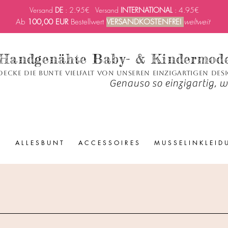
Versand
DE
: 2.95€ Versand
INTERNATIONAL
: 4.95€
Ab
100,00 EUR
Bestellwert
VERSANDKOSTENFREI
weltweit
Handgenähte Baby- & Kindermod
decke die bunte Vielfalt von unseren einzigartigen Des
Genauso so einzigartig, wi
A L L E S B U N T
A C C E S S O I R E S
M U S S E L I N K L E I D