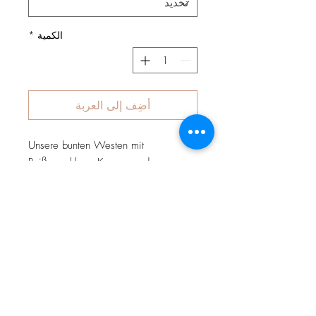
الكمية
*
أضِف إلى العربة
Unsere bunten Westen mit
Reißverschluss, Kapuze und
Jackentaschen zum schnell-
drüberziehen bei jedem Wetter. Sie
bestehen aus weichem
Baumwolljersey mit bunten, fröhlichen
Motiven und können wahlweise mit
Jersey, Fleece oder Teddyplüsch
gefüttert werden. Westen sind perfekt
für Aktivitäten an der frischen Luft. Sie
halten schön warm ohne die