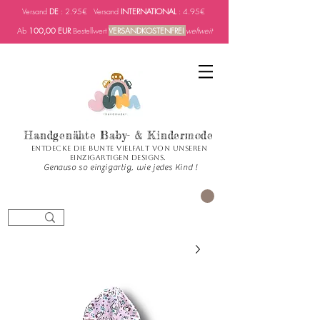
Versand
DE
: 2.95€ Versand
INTERNATIONAL
: 4.95€
Ab
100,00 EUR
Bestellwert
VERSANDKOSTENFREI
weltweit
Handgenähte Baby- & Kindermode
Entdecke die bunte Vielfalt von unseren
einzigartigen Designs.
Genauso so einzigartig, wie jedes Kind !
العربة