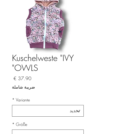
Kuschelweste "IVY
OWLS"
السعر
ضريبة شاملة
*
Variante
*
Größe