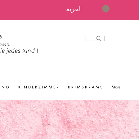
العربة
e
igns.
e jedes Kind !
 U N G
K I N D E R Z I M M E R
K R I M S K R A M S
More