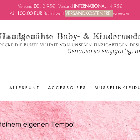
Versand
DE
: 2.95€ Versand
INTERNATIONAL
: 4.95€
Ab
100,00 EUR
Bestellwert
VERSANDKOSTENFREI
weltweit
Handgenähte Baby- & Kindermod
decke die bunte Vielfalt von unseren einzigartigen Des
Genauso so einzigartig, wi
A L L E S B U N T
A C C E S S O I R E S
M U S S E L I N K L E I D
 deinem eigenen Tempo!