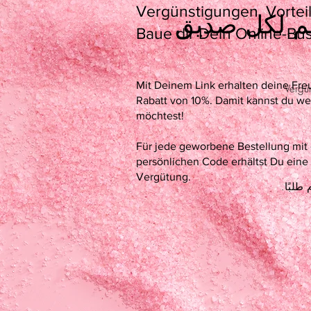
Vergünstigungen, Vortei
‏5 € خصم لكل صديق
Baue dir Dein Online-Bus
Mit Deinem Link erhalten deine Fr
Vergün
Rabatt von 10%. Damit kannst du we
möchtest!
Für jede geworbene Bestellung mit
persönlichen Code erhältst Du eine
Vergütung.