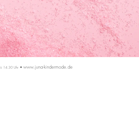
www.juna-kindermode.de
is
•
14.30 Uhr