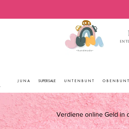
Ent
J U N A
SUPERSALE
U N T E N B U N T
O B E N B U N T
Verdiene online Geld in