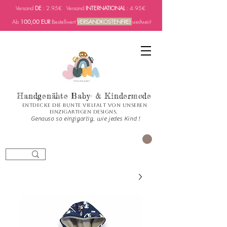
Versand
DE
: 2.95€ Versand
INTERNATIONAL
: 4.95€
Ab
100,00 EUR
Bestellwert
VERSANDKOSTENFREI
weltweit
Handgenähte Baby- & Kindermode
Entdecke die bunte Vielfalt von unseren
einzigartigen Designs.
Genauso so einzigartig, wie jedes Kind !
العربة