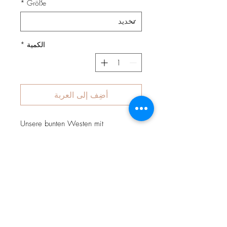
*
Größe
الكمية
*
أضِف إلى العربة
Unsere bunten Westen mit
Reißverschluss, Kapuze und
Jackentaschen zum schnell-
drüberziehen bei jedem Wetter. Sie
bestehen aus weichem
Baumwolljersey mit bunten, fröhlichen
Motiven und können wahlweise mit
Jersey, Fleece oder Teddyplüsch
gefüttert werden. Westen sind perfekt