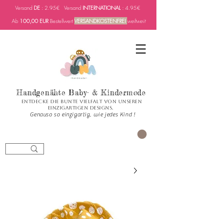
Versand
DE
: 2.95€ Versand
INTERNATIONAL
: 4.95€
Ab
100,00 EUR
Bestellwert
VERSANDKOSTENFREI
weltweit
Handgenähte Baby- & Kindermode
Entdecke die bunte Vielfalt von unseren
einzigartigen Designs.
Genauso so einzigartig, wie jedes Kind !
العربة