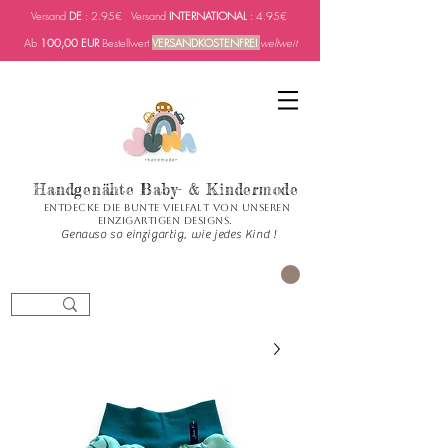
Versand
DE
: 2.95€ Versand
INTERNATIONAL
: 4.95€
Ab
100,00 EUR
Bestellwert
VERSANDKOSTENFREI
weltweit
Handgenähte Baby- & Kindermode
Entdecke die bunte Vielfalt von unseren
einzigartigen Designs.
Genauso so einzigartig, wie jedes Kind !
العربة