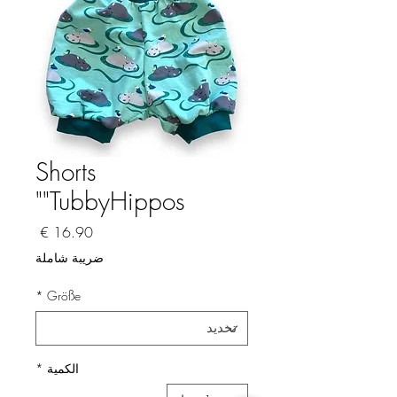
Shorts
"TubbyHippos"
السعر
ضريبة شاملة
*
Größe
الكمية
*