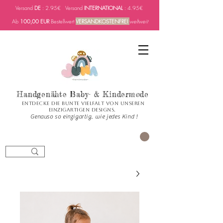
Versand
DE
: 2.95€ Versand
INTERNATIONAL
: 4.95€
Ab
100,00 EUR
Bestellwert
VERSANDKOSTENFREI
weltweit
Handgenähte Baby- & Kindermode
Entdecke die bunte Vielfalt von unseren
einzigartigen Designs.
Genauso so einzigartig, wie jedes Kind !
العربة