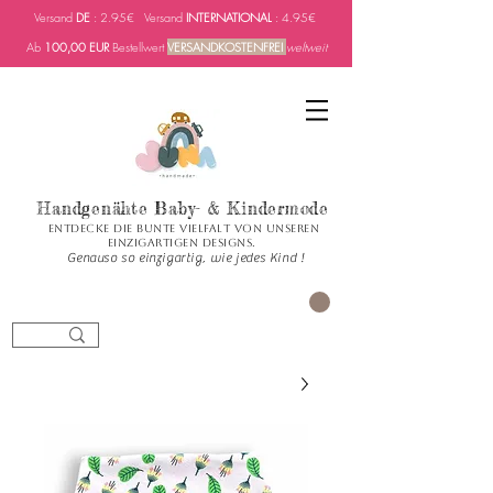
Versand
DE
: 2.95€ Versand
INTERNATIONAL
: 4.95€
Ab
100,00 EUR
Bestellwert
VERSANDKOSTENFREI
weltweit
Handgenähte Baby- & Kindermode
Entdecke die bunte Vielfalt von unseren
einzigartigen Designs.
Genauso so einzigartig, wie jedes Kind !
العربة