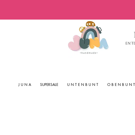
Ent
J U N A
SUPERSALE
U N T E N B U N T
O B E N B U N T