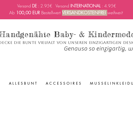
Versand
DE
: 2.95€ Versand
INTERNATIONAL
: 4.95€
Ab
100,00 EUR
Bestellwert
VERSANDKOSTENFREI
weltweit
Handgenähte Baby- & Kindermod
decke die bunte Vielfalt von unseren einzigartigen Des
Genauso so einzigartig, wi
A L L E S B U N T
A C C E S S O I R E S
M U S S E L I N K L E I D