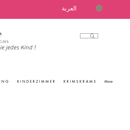
العربة
e
igns.
e jedes Kind !
 U N G
K I N D E R Z I M M E R
K R I M S K R A M S
More