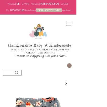
Versand
DE
: 2.95€ Versand
INTERNATIONAL
: 4.95€
Ab
100,00 EUR
Bestellwert
VERSANDKOSTENFREI
weltweit
Handgenähte Baby- & Kindermode
Entdecke die bunte Vielfalt von unseren
einzigartigen Designs.
Genauso so einzigartig, wie jedes Kind !
العربة