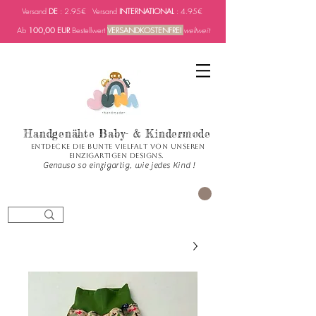
Versand
DE
: 2.95€ Versand
INTERNATIONAL
: 4.95€
Ab
100,00 EUR
Bestellwert
VERSANDKOSTENFREI
weltweit
Handgenähte Baby- & Kindermode
Entdecke die bunte Vielfalt von unseren
einzigartigen Designs.
Genauso so einzigartig, wie jedes Kind !
العربة