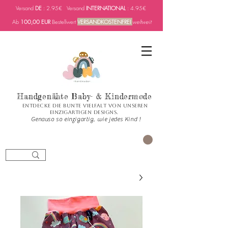
Versand
DE
: 2.95€ Versand
INTERNATIONAL
: 4.95€
Ab
100,00 EUR
Bestellwert
VERSANDKOSTENFREI
weltweit
Handgenähte Baby- & Kindermode
Entdecke die bunte Vielfalt von unseren
einzigartigen Designs.
Genauso so einzigartig, wie jedes Kind !
العربة