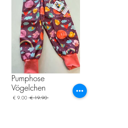
Pumphose
Vögelchen
سعر
سعر
 ‏19.90 € 
عادي
البيع
ضريبة شاملة
الكمية
*