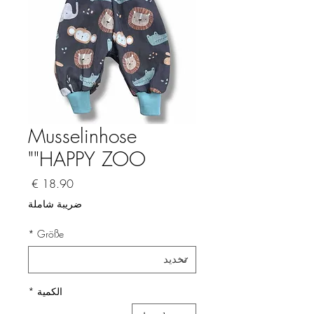
Musselinhose
"HAPPY ZOO"
السعر
ضريبة شاملة
*
Größe
الكمية
*