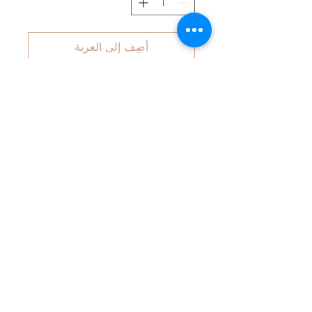
أضِف إلى العربة
Handgefertigte Pumphose aus
hochwertigem Musselinstoff (95%
Baumwolle, 5% Elasthan) mit hohem
Bündchen zum Schutz des Rückens
Ihres Kindes. Die Hose ist weit
geschnitten, hat keine Seitennähte und
ermöglicht somit absolute
Bewegungsfreiheit.
Die Hose kann über mehrere Größen
hinweg getragen werden.
© 2014 by Nastasja Symanzick
• Lennestraße 42 •