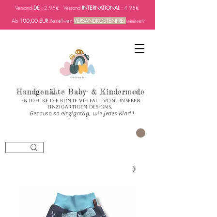
Versand
DE
: 2.95€ Versand
INTERNATIONAL
: 4.95€
Ab
100,00 EUR
Bestellwert
VERSANDKOSTENFREI
weltweit
Handgenähte Baby- & Kindermode
Entdecke die bunte Vielfalt von unseren
einzigartigen Designs.
Genauso so einzigartig, wie jedes Kind !
العربة