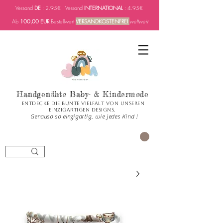
Versand
DE
: 2.95€ Versand
INTERNATIONAL
: 4.95€
Ab
100,00 EUR
Bestellwert
VERSANDKOSTENFREI
weltweit
Handgenähte Baby- & Kindermode
Entdecke die bunte Vielfalt von unseren
einzigartigen Designs.
Genauso so einzigartig, wie jedes Kind !
العربة