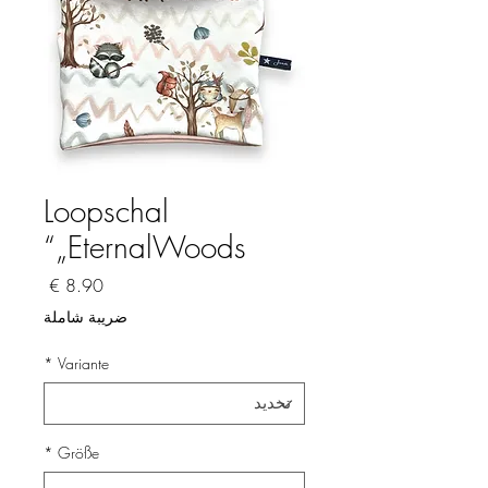
Loopschal
„EternalWoods“
السعر
ضريبة شاملة
*
Variante
*
Größe