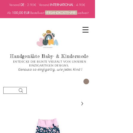
Versand
DE
: 2.95€ Versand
INTERNATIONAL
: 4.95€
Ab
100,00 EUR
Bestellwert
VERSANDKOSTENFREI
weltweit
Handgenähte Baby- & Kindermode
Entdecke die bunte Vielfalt von unseren
einzigartigen Designs.
Genauso so einzigartig, wie jedes Kind !
العربة