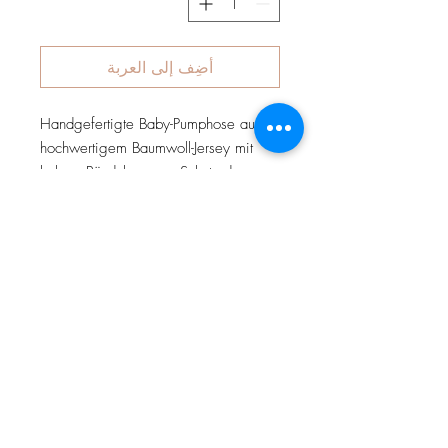
أضِف إلى العربة
Handgefertigte Baby-Pumphose aus
hochwertigem Baumwoll-Jersey mit
hohem Bündchen zum Schutz des
Rückens Ihres Kindes. Die Hose ist
weit geschnitten, hat keine
Seitennähte und ermöglicht somit
absolute Bewegungsfreiheit.
Wahlweise kann die Hose mit
Teddyplüsch (Innenfutter) vernäht
werden und somit ohne Bedenken in
der kalten Jahreszeit - ohne
Strumpfhose - getragen werden.