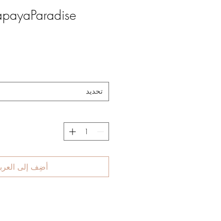
apayaParadise"
تحديد
أضِف إلى العرب