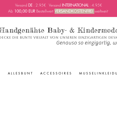
Versand
DE
: 2.95€ Versand
INTERNATIONAL
: 4.95€
Ab
100,00 EUR
Bestellwert
VERSANDKOSTENFREI
weltweit
Handgenähte Baby- & Kindermod
decke die bunte Vielfalt von unseren einzigartigen Des
Genauso so einzigartig, wi
A L L E S B U N T
A C C E S S O I R E S
M U S S E L I N K L E I D