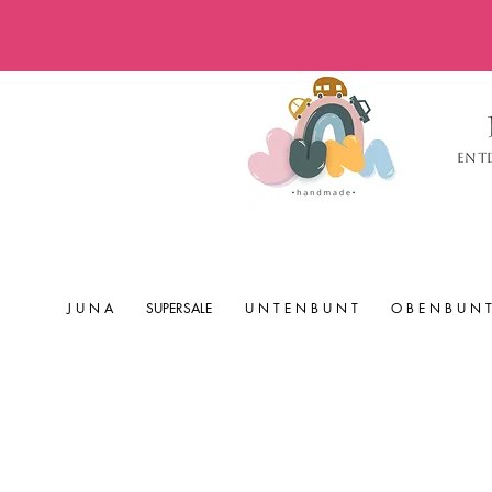
Ent
J U N A
SUPERSALE
U N T E N B U N T
O B E N B U N T