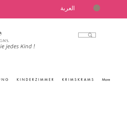
العربة
e
igns.
e jedes Kind !
 U N G
K I N D E R Z I M M E R
K R I M S K R A M S
More