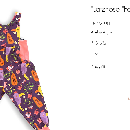
Latzhose "P
السعر
ضريبة شاملة
*
Größe
الكمية
*
ة