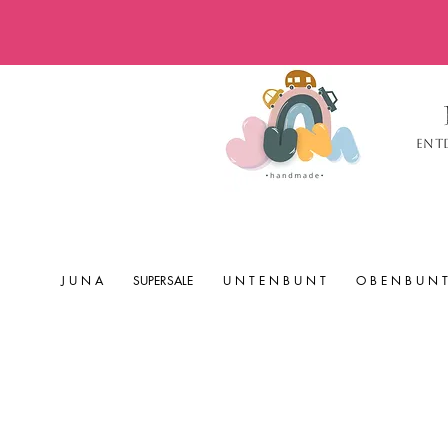
Ent
J U N A
SUPERSALE
U N T E N B U N T
O B E N B U N T