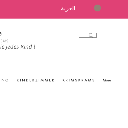
العربة
e
igns.
e jedes Kind !
 U N G
K I N D E R Z I M M E R
K R I M S K R A M S
More