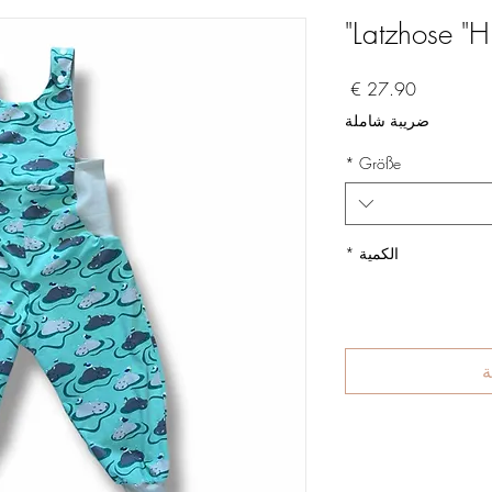
Latzhose "H
السعر
ضريبة شاملة
*
Größe
الكمية
*
ة