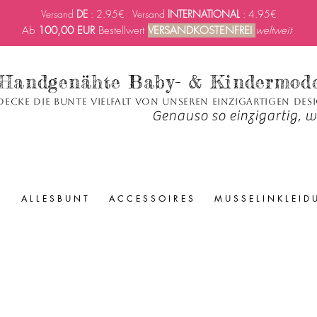
Versand
DE
: 2.95€ Versand
INTERNATIONAL
: 4.95€
Ab
100,00 EUR
Bestellwert
VERSANDKOSTENFREI
weltweit
Handgenähte Baby- & Kindermod
decke die bunte Vielfalt von unseren einzigartigen Des
Genauso so einzigartig, wi
A L L E S B U N T
A C C E S S O I R E S
M U S S E L I N K L E I D