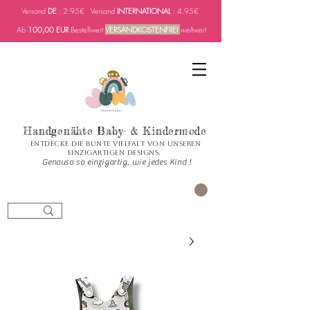
Versand
DE
: 2.95€ Versand
INTERNATIONAL
: 4.95€
Ab
100,00 EUR
Bestellwert
VERSANDKOSTENFREI
weltweit
Handgenähte Baby- & Kindermode
Entdecke die bunte Vielfalt von unseren
einzigartigen Designs.
Genauso so einzigartig, wie jedes Kind !
العربة