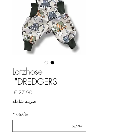
Latzhose
"DREDGERS"
السعر
ضريبة شاملة
*
Größe