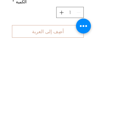
الكمية
*
أضِف إلى العربة
Latzhose aus hochwertigem Jersey
(95% Baumwolle, 5% Elasthan).
Doppellagig im Brust- und
Rückenbereich verstärkt.
Im Trägerbereich mit Knöpfen 2-fach
größenverstellbar.
Die Latzhose hat für die optimalen
Passform einen seitlichen Bund
eingearbeitet und ist auch an den
Beinenden mit Bündchen verarbeitet,
sodass sie sehr lange getragen
werden kann.