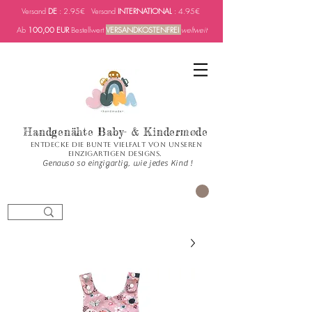
Versand
DE
: 2.95€ Versand
INTERNATIONAL
: 4.95€
Ab
100,00 EUR
Bestellwert
VERSANDKOSTENFREI
weltweit
Handgenähte Baby- & Kindermode
Entdecke die bunte Vielfalt von unseren
einzigartigen Designs.
Genauso so einzigartig, wie jedes Kind !
العربة