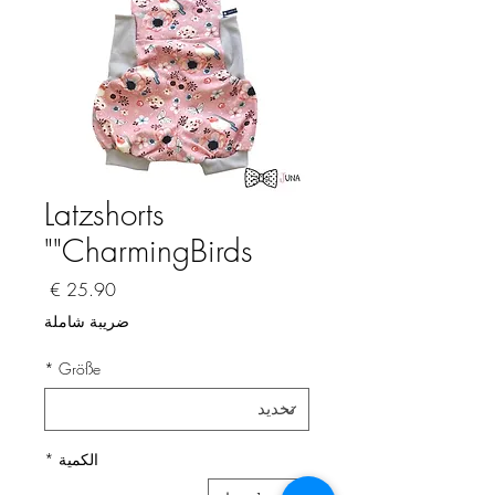
Latzshorts
"CharmingBirds"
السعر
ضريبة شاملة
*
Größe
الكمية
*