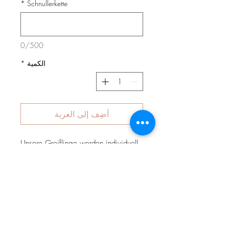
*
Schnullerkette
0/500
الكمية
*
أضِف إلى العربة
Unsere Greiflinge werden individuell
handgefertigt. Personalisiert mit dem
Namen Ihres Kindes macht es Ihre
Schnullerkette zum absoluten Unikat.
Sie können Ihre
Wunschfarbkombination angeben
(maximal 3 Farben. BSP :