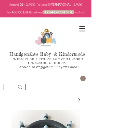
Versand
DE
: 2.95€ Versand
INTERNATIONAL
: 4.95€
Ab
100,00 EUR
Bestellwert
VERSANDKOSTENFREI
weltweit
Handgenähte Baby- & Kindermode
Entdecke die bunte Vielfalt von unseren
einzigartigen Designs.
Genauso so einzigartig, wie jedes Kind !
العربة