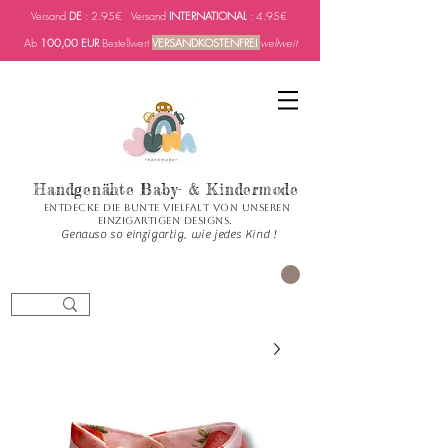
Versand
DE
: 2.95€ Versand
INTERNATIONAL
: 4.95€
Ab
100,00 EUR
Bestellwert
VERSANDKOSTENFREI
weltweit
Handgenähte Baby- & Kindermode
Entdecke die bunte Vielfalt von unseren
einzigartigen Designs.
Genauso so einzigartig, wie jedes Kind !
العربة