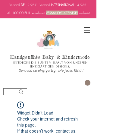
Versand
DE
: 2.95€ Versand
INTERNATIONAL
: 4.95€
Ab
100,00 EUR
Bestellwert
VERSANDKOSTENFREI
weltweit
Handgenähte Baby- & Kindermode
Entdecke die bunte Vielfalt von unseren
einzigartigen Designs.
Genauso so einzigartig, wie jedes Kind !
العربة
Widget Didn’t Load
Check your internet and refresh
this page.
If that doesn’t work, contact us.