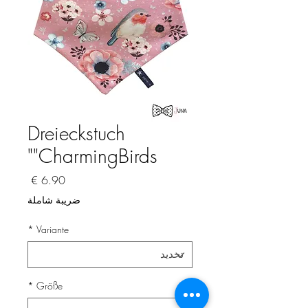
Dreieckstuch
"CharmingBirds"
السعر
ضريبة شاملة
*
Variante
*
Größe