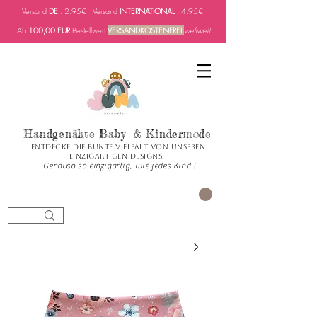
Versand
DE
: 2.95€ Versand
INTERNATIONAL
: 4.95€
Ab
100,00 EUR
Bestellwert
VERSANDKOSTENFREI
weltweit
Handgenähte Baby- & Kindermode
Entdecke die bunte Vielfalt von unseren
einzigartigen Designs.
Genauso so einzigartig, wie jedes Kind !
العربة