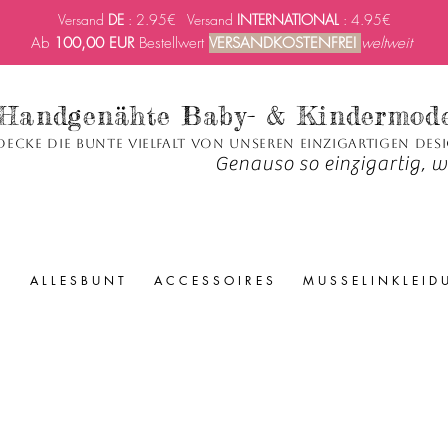
Versand
DE
: 2.95€ Versand
INTERNATIONAL
: 4.95€
Ab
100,00 EUR
Bestellwert
VERSANDKOSTENFREI
weltweit
Handgenähte Baby- & Kindermod
decke die bunte Vielfalt von unseren einzigartigen Des
Genauso so einzigartig, wi
A L L E S B U N T
A C C E S S O I R E S
M U S S E L I N K L E I D