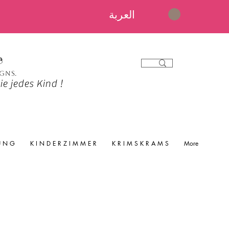
العربة
e
igns.
e jedes Kind !
 U N G
K I N D E R Z I M M E R
K R I M S K R A M S
More