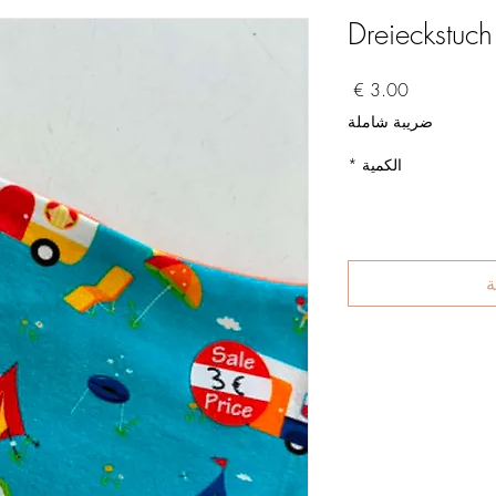
Dreieckstuc
السعر
ضريبة شاملة
الكمية
*
ة