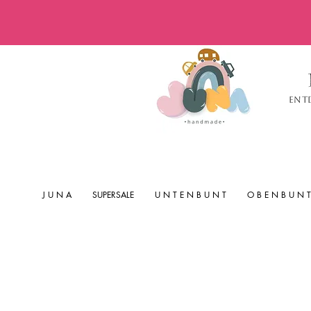
Ent
J U N A
SUPERSALE
U N T E N B U N T
O B E N B U N T