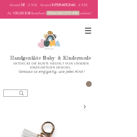
Versand
DE
: 2.95€ Versand
INTERNATIONAL
: 4.95€
Ab
100,00 EUR
Bestellwert
VERSANDKOSTENFREI
weltweit
Handgenähte Baby- & Kindermode
Entdecke die bunte Vielfalt von unseren
einzigartigen Designs.
Genauso so einzigartig, wie jedes Kind !
العربة