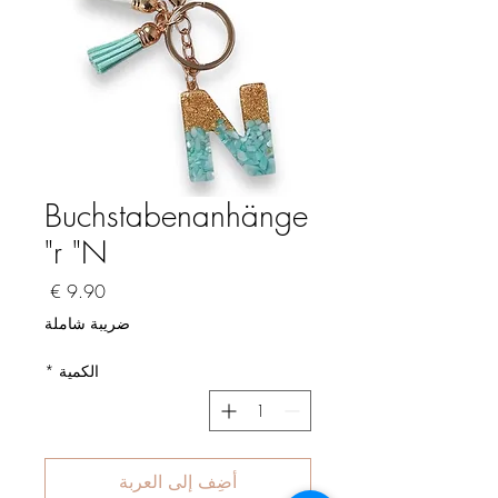
Buchstabenanhänge
r "N"
السعر
ضريبة شاملة
الكمية
*
أضِف إلى العربة