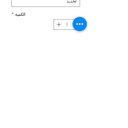
الكمية
*
أضِف إلى العربة
Wende-Beaniemütze aus
hochwertigem Jersey (95%
Baumwolle, 5% Elasthan).
Doppelseitiger Jerseystoff, wahlweise
auch mit Fleece oder Teddyplüsch
unterlegt.
✓ kuschelig weich & wärmend
✓ super bequem & elastisch
✓ individuell, stylisch und ein Unikat!