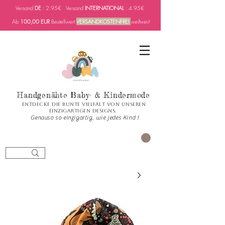
Versand
DE
: 2.95€ Versand
INTERNATIONAL
: 4.95€
Ab
100,00 EUR
Bestellwert
VERSANDKOSTENFREI
weltweit
Handgenähte Baby- & Kindermode
Entdecke die bunte Vielfalt von unseren
einzigartigen Designs.
Genauso so einzigartig, wie jedes Kind !
العربة