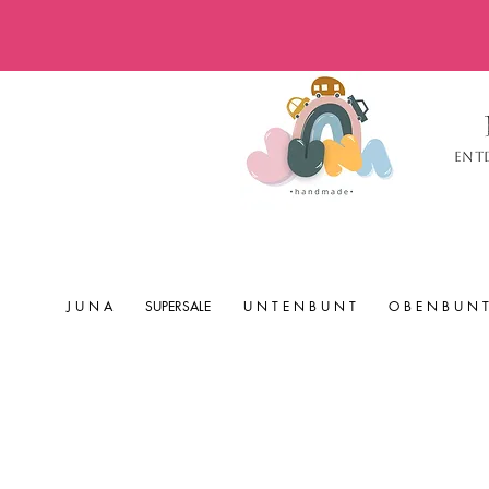
Ent
J U N A
SUPERSALE
U N T E N B U N T
O B E N B U N T