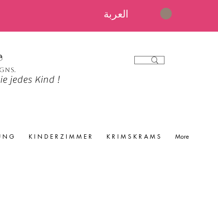
العربة
e
igns.
e jedes Kind !
 U N G
K I N D E R Z I M M E R
K R I M S K R A M S
More