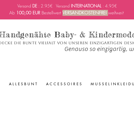
Versand
DE
: 2.95€ Versand
INTERNATIONAL
: 4.95€
Ab
100,00 EUR
Bestellwert
VERSANDKOSTENFREI
weltweit
Handgenähte Baby- & Kindermod
decke die bunte Vielfalt von unseren einzigartigen Des
Genauso so einzigartig, wi
A L L E S B U N T
A C C E S S O I R E S
M U S S E L I N K L E I D