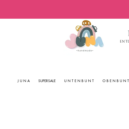
Ent
J U N A
SUPERSALE
U N T E N B U N T
O B E N B U N T