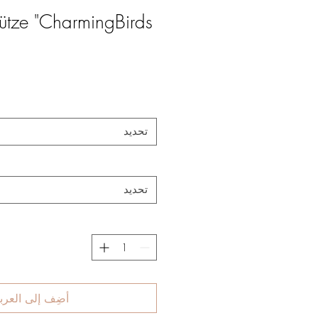
tze "CharmingBirds"
تحديد
تحديد
أضِف إلى العرب