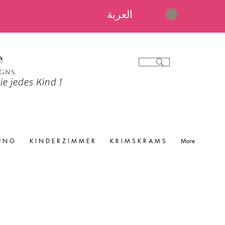
العربة
e
igns.
e jedes Kind !
 U N G
K I N D E R Z I M M E R
K R I M S K R A M S
More