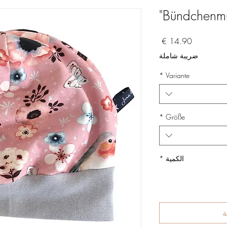
Bündchenmü
السعر
ضريبة شاملة
*
Variante
*
Größe
الكمية
*
ة