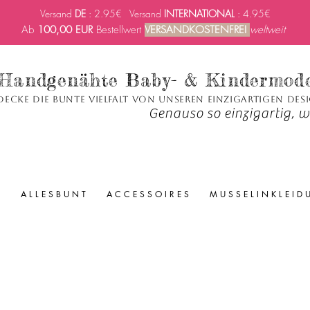
Versand
DE
: 2.95€ Versand
INTERNATIONAL
: 4.95€
Ab
100,00 EUR
Bestellwert
VERSANDKOSTENFREI
weltweit
Handgenähte Baby- & Kindermod
decke die bunte Vielfalt von unseren einzigartigen Des
Genauso so einzigartig, wi
A L L E S B U N T
A C C E S S O I R E S
M U S S E L I N K L E I D