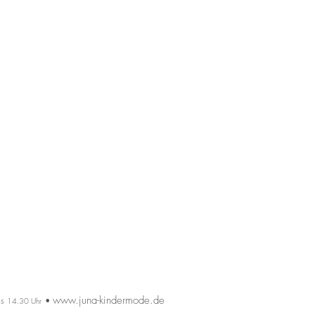
www.juna-kindermode.de
is
•
14.30 Uhr