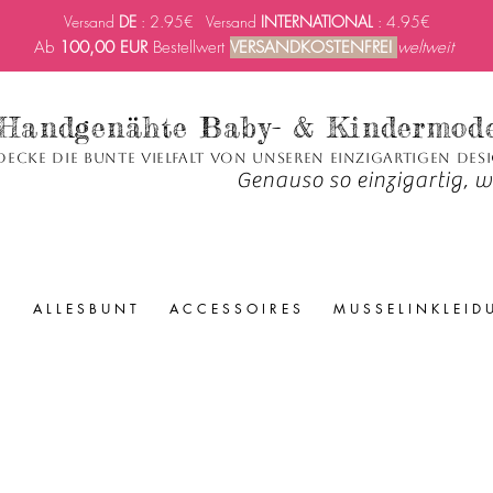
Versand
DE
: 2.95€ Versand
INTERNATIONAL
: 4.95€
Ab
100,00 EUR
Bestellwert
VERSANDKOSTENFREI
weltweit
Handgenähte Baby- & Kindermod
decke die bunte Vielfalt von unseren einzigartigen Des
Genauso so einzigartig, wi
A L L E S B U N T
A C C E S S O I R E S
M U S S E L I N K L E I D