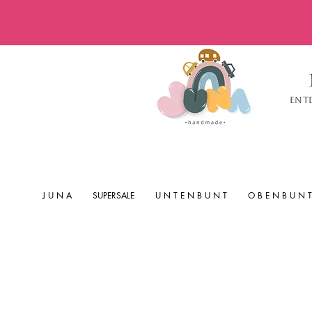
Ent
J U N A
SUPERSALE
U N T E N B U N T
O B E N B U N T