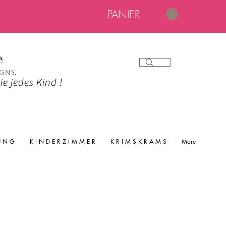
PANIER
e
igns.
e jedes Kind !
 U N G
K I N D E R Z I M M E R
K R I M S K R A M S
More