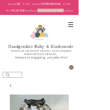
Versand
DE
: 2.95€ Versand
INTERNATIONAL
: 4.95€
Ab
100,00 EUR
Bestellwert
VERSANDKOSTENFREI
weltweit
Handgenähte Baby- & Kindermode
Entdecke die bunte Vielfalt von unseren
einzigartigen Designs.
Genauso so einzigartig, wie jedes Kind !
PANIER