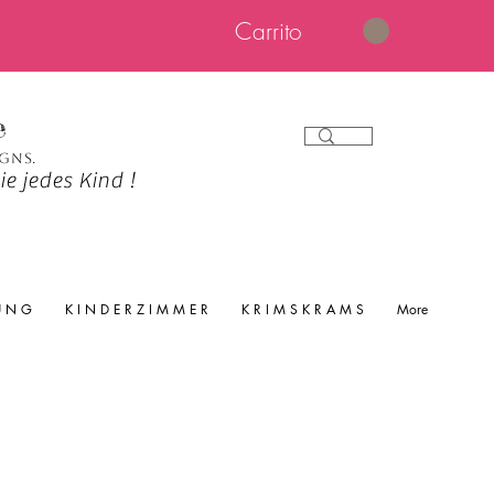
Carrito
e
igns.
e jedes Kind !
 U N G
K I N D E R Z I M M E R
K R I M S K R A M S
More