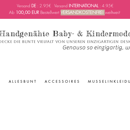
Versand
DE
: 2.95€ Versand
INTERNATIONAL
: 4.95€
Ab
100,00 EUR
Bestellwert
VERSANDKOSTENFREI
weltweit
Handgenähte Baby- & Kindermod
decke die bunte Vielfalt von unseren einzigartigen Des
Genauso so einzigartig, wi
A L L E S B U N T
A C C E S S O I R E S
M U S S E L I N K L E I D