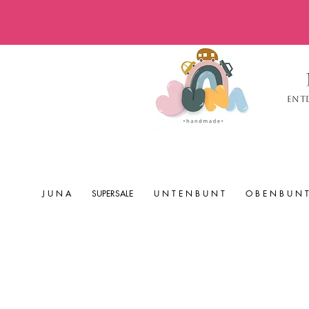
Ent
J U N A
SUPERSALE
U N T E N B U N T
O B E N B U N T