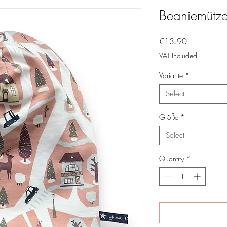
Beaniemütz
Price
€13.90
VAT Included
Variante
*
Select
Größe
*
Select
Quantity
*