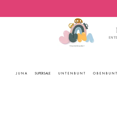
Ent
J U N A
SUPERSALE
U N T E N B U N T
O B E N B U N T