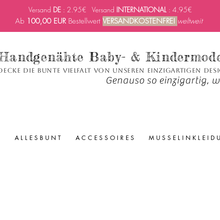
Versand
DE
: 2.95€ Versand
INTERNATIONAL
: 4.95€
Ab
100,00 EUR
Bestellwert
VERSANDKOSTENFREI
weltweit
Handgenähte Baby- & Kindermod
decke die bunte Vielfalt von unseren einzigartigen Des
Genauso so einzigartig, wi
A L L E S B U N T
A C C E S S O I R E S
M U S S E L I N K L E I D