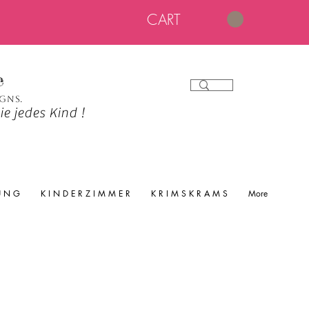
CART
e
igns.
e jedes Kind !
 U N G
K I N D E R Z I M M E R
K R I M S K R A M S
More